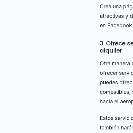
Crea una pág
atractivas y 
en Facebook e
3. Ofrece s
alquiler
Otra manera 
ofrecer servi
puedes ofrece
comestibles, 
hacia el aero
Estos servici
también harán