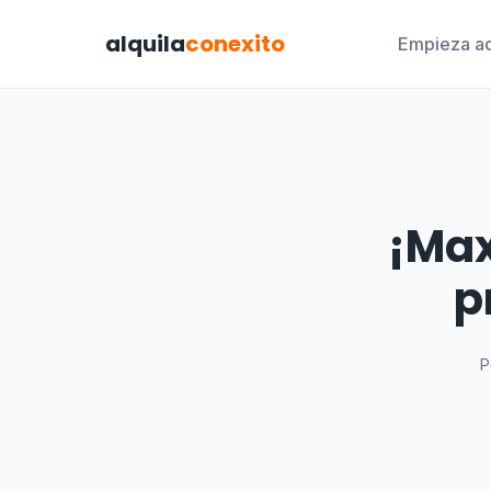
alquila
conexito
Empieza aq
¡Max
p
P