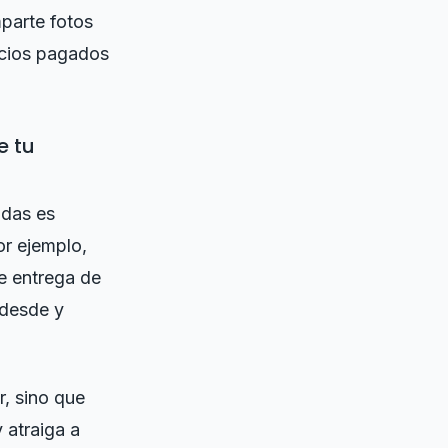
parte fotos
ncios pagados
e tu
ndas es
or ejemplo,
de entrega de
 desde y
r, sino que
 atraiga a