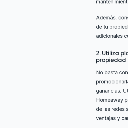
mantenimiento
Además, consi
de tu propie
adicionales 
2. Utiliza 
propiedad
No basta con
promocionarla
ganancias. Ut
Homeaway par
de las redes 
ventajas y car