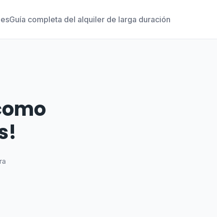
nes
Guía completa del alquiler de larga duración
 como
s!
ra