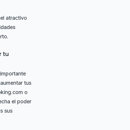
el atractivo
didades
rto.
r tu
 importante
 aumentar tus
ooking.com o
echa el poder
as sus