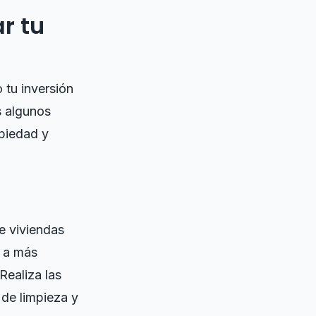
r tu
 tu inversión
s algunos
piedad y
e viviendas
á a más
 Realiza las
 de limpieza y